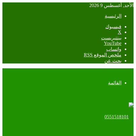
الأحد, أغسطس 9 2026
الرئيسية
فيسبوك
‫X
بينتيريست
‫YouTube
واتساب
ملخص الموقع RSS
بحث عن
القائمة