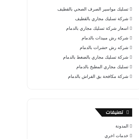
ب
ت
u
س
ص
تسليك مواسير الصرف الصحي بالقطيف
و
ي
T
ا
ا
شركة تسليك مجاري بالقطيف
ك
ر
u
ب
ل
اسعار شركة تسليك مجاري بالدمام
شركة رش مبيدات بالدمام
ي
b
م
شركه رش حشرات بالدمام
س
e
و
شركة تسليك مجاري بالضغط بالدمام
ت
ق
تسليك مجاري المطبخ بالدمام
ع
شركة مكافحة بق الفراش بالدمام
R
S
تصنيفات
S
المدونة
خدمات اخري