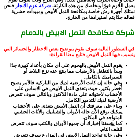
بعمل اللازم فورًا ونخلصك من هذه الكارثة،
شركة عزم الانجاز
فنحن
نمتلك أجهزة رش خاصة بمكافحة النمل الأبيض ومبيدات حشرية
فعاله جدًا يتم استيرادها من الخارج.
شركة مكافحة النمل الابيض بالدمام
في السطور التالية سوف نقوم بتوضيح بعض الاخطار والخسائر التي
يتسبب فيها النمل الابيض فتابع معنا القراءة:
يقوم النمل الأبيض بالهجوم على أي مكان بأعداد كبيرة جدًا
ويبدأ بالتغلغل بالأرضيات مما ينتج عنه نزع البلاط أو
السيراميك بالكامل.
وفي حالة إن كانت الأرضية لديك من الباركيه فالأمر يصبح
أخطر بكثير، حيث يتغذى النمل الابيض في الاساس على
الأخشاب لاحتوائه على مادة اللاكتوز وبالتالي سوف تتعرض
الأرضية لديك للتدمير الكامل.
وبناء على معرفتك أن النمل الأبيض يتغذى على الأخشاب
يمكنك توقع الآن حالة الأبواب والشبابيك والأثاث الخشبي
المتواجد في المكان.
كما يؤسفنا إخبارك أن جميع الأوراق والكتب سوف تتعرض
للتلف التام.
وفي حالة تواجد النمل الابيض في المزارع سوف تتعرض