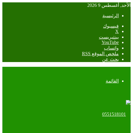
الأحد, أغسطس 9 2026
الرئيسية
فيسبوك
‫X
بينتيريست
‫YouTube
واتساب
ملخص الموقع RSS
بحث عن
القائمة