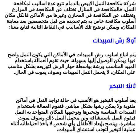
شركة مكافحة النمل الابيض بالدمام تتبع عدة اساليب لمكافحة
النمل، فالمكافحة في المنازل تختلف عن المكافحة في المزارع
وتختلف عن المكافحة في المخازن وغيرها من الأماكن فالكل مكان
أسلوب مكافحة خاص به يتم تحديده من قبل متخصصين بعد معاينة
المكان، ويمكن توضيح تلك الأساليب في النقاط التالية فتابع معنا:
أولاً: رش المبيدات
يتم اتباع اسلوب رش المبيدات في الأماكن التي يكون النمل واضح
فيها ويمكن الوصول إليها بسهولة، حيث تقوم العمالة باستخدام
المبيد المناسب ورشة بواسطة جهاز الرش لتوزيعه بشكل مناسب
على المكان، لا يتحمل النمل المبيدات وسوف يموت في الحال.
ثانيًا: التبخير
يعد أسلوب التبخير هو الأنسب في حالة تواجد النمل في أماكن
ملتوية ولا يمكن رشها بشكل مباشر، فتقوم العمالة باستخدام
المبيدات المناسبة وتبخيرها وتوجيهها للمكان المتواجد به النمل
فيقوم النمل باستنشاقه ولن يتحمل النمل ذلك وسوف يموت
مباشرة، وينصح بإبعاد الأطفال وأي شخص لا يأخذ احتياطاته أثناء
عملية التبخير لتجنب استنشاق المبيدات.