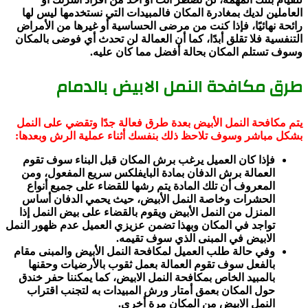
العاملين لديك بمغادرة المكان فالمبيدات التي نستخدمها ليس لها
رائحة نهائيًا، فإذا كنت من مرضى الحساسية أو غيرها من الأمراض
التنفسية فلا تقلق أبدًا، كما أن العمالة لن تحدث أي فوضى بالمكان
وسوف تستلم المكان بحالة أفضل مما كان عليه.
طرق مكافحة النمل الابيض بالدمام
يتم مكافحة النمل الأبيض بعدة طرق فعالة جدًا وتقضي على النمل
بشكل مباشر وسوف تلاحظ ذلك بنفسك أثناء عملية الرش وبعدها:
فإذا كان العميل يرغب برش المكان قبل البناء سوف تقوم
العمالة برش الدفان بمادة البايفلكس سريع المفعول، ومن
المعروف أن تلك المادة يتم رشها للقضاء على جميع أنواع
الحشرات وخاصة النمل الأبيض، حيث يحمي الدفان أساس
المنزل من النمل الأبيض ويقوم بالقضاء على بيض النمل إذا
تواجد في المكان وبهذا تضمن عزيزي العميل عدم ظهور النمل
الابيض في المبنى الذي سوف تقيمه.
وفي حالة طلب العميل لمكافحة النمل الأبيض والمبنى مقام
بالفعل سوف تقوم العمالة بعمل ثقوب بالأرضيات وحقنها
بالمبيد الخاص بمكافحة النمل الابيض، كما يمكننا حفر خندق
حول المكان بعمق أمتار ورش المبيدات به لتجنب اقتراب
النمل الابيض من المكان مرة أخرى.