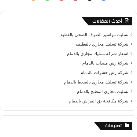
ن
ي
X
ي
Y
ا
ل
:
س
ن
o
ت
خ
أحدث المقالات
ب
ت
u
س
ص
تسليك مواسير الصرف الصحي بالقطيف
و
ي
T
ا
ا
شركة تسليك مجاري بالقطيف
اسعار شركة تسليك مجاري بالدمام
ك
ر
u
ب
ل
شركة رش مبيدات بالدمام
ي
b
م
شركه رش حشرات بالدمام
س
e
و
شركة تسليك مجاري بالضغط بالدمام
تسليك مجاري المطبخ بالدمام
ت
ق
شركة مكافحة بق الفراش بالدمام
ع
R
تصنيفات
S