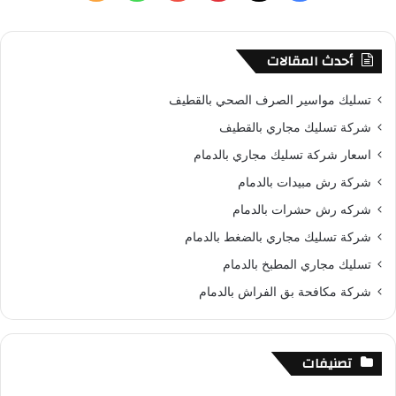
ن
ي
X
ي
Y
ا
ل
:
س
ن
o
ت
خ
أحدث المقالات
ب
ت
u
س
ص
تسليك مواسير الصرف الصحي بالقطيف
و
ي
T
ا
ا
شركة تسليك مجاري بالقطيف
اسعار شركة تسليك مجاري بالدمام
ك
ر
u
ب
ل
شركة رش مبيدات بالدمام
ي
b
م
شركه رش حشرات بالدمام
س
e
و
شركة تسليك مجاري بالضغط بالدمام
تسليك مجاري المطبخ بالدمام
ت
ق
شركة مكافحة بق الفراش بالدمام
ع
R
تصنيفات
S