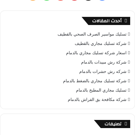
ن
ي
X
ي
Y
ا
ل
:
س
ن
o
ت
خ
أحدث المقالات
ب
ت
u
س
ص
تسليك مواسير الصرف الصحي بالقطيف
و
ي
T
ا
ا
شركة تسليك مجاري بالقطيف
اسعار شركة تسليك مجاري بالدمام
ك
ر
u
ب
ل
شركة رش مبيدات بالدمام
ي
b
م
شركه رش حشرات بالدمام
س
e
و
شركة تسليك مجاري بالضغط بالدمام
تسليك مجاري المطبخ بالدمام
ت
ق
شركة مكافحة بق الفراش بالدمام
ع
R
تصنيفات
S