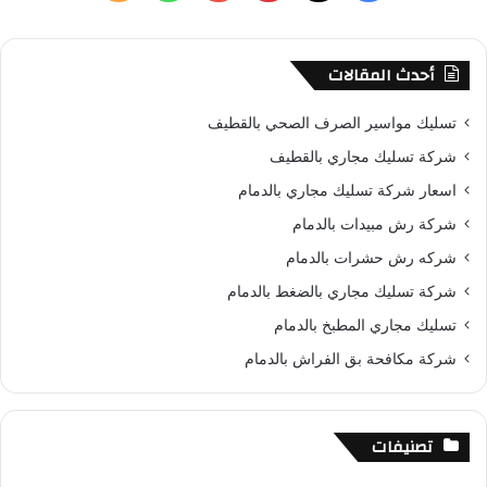
ن
ي
X
ي
Y
ا
ل
:
س
ن
o
ت
خ
أحدث المقالات
ب
ت
u
س
ص
تسليك مواسير الصرف الصحي بالقطيف
و
ي
T
ا
ا
شركة تسليك مجاري بالقطيف
اسعار شركة تسليك مجاري بالدمام
ك
ر
u
ب
ل
شركة رش مبيدات بالدمام
ي
b
م
شركه رش حشرات بالدمام
س
e
و
شركة تسليك مجاري بالضغط بالدمام
تسليك مجاري المطبخ بالدمام
ت
ق
شركة مكافحة بق الفراش بالدمام
ع
R
تصنيفات
S