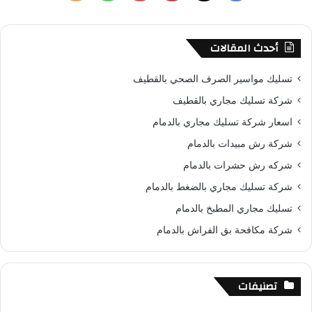
ن
ي
X
ي
Y
ا
ل
:
س
ن
o
ت
خ
أحدث المقالات
ب
ت
u
س
ص
تسليك مواسير الصرف الصحي بالقطيف
و
ي
T
ا
ا
شركة تسليك مجاري بالقطيف
اسعار شركة تسليك مجاري بالدمام
ك
ر
u
ب
ل
شركة رش مبيدات بالدمام
ي
b
م
شركه رش حشرات بالدمام
س
e
و
شركة تسليك مجاري بالضغط بالدمام
تسليك مجاري المطبخ بالدمام
ت
ق
شركة مكافحة بق الفراش بالدمام
ع
R
تصنيفات
S