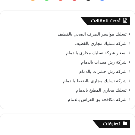
ن
ي
X
ي
Y
ا
ل
:
س
ن
o
ت
خ
أحدث المقالات
ب
ت
u
س
ص
تسليك مواسير الصرف الصحي بالقطيف
و
ي
T
ا
ا
شركة تسليك مجاري بالقطيف
اسعار شركة تسليك مجاري بالدمام
ك
ر
u
ب
ل
شركة رش مبيدات بالدمام
ي
b
م
شركه رش حشرات بالدمام
س
e
و
شركة تسليك مجاري بالضغط بالدمام
تسليك مجاري المطبخ بالدمام
ت
ق
شركة مكافحة بق الفراش بالدمام
ع
R
تصنيفات
S