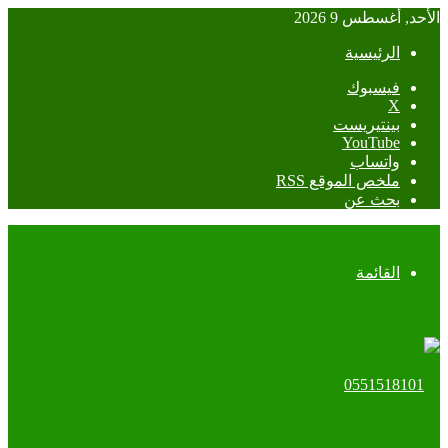
الأحد, أغسطس 9 2026
الرئيسية
فيسبوك
‫X
بينتيريست
‫YouTube
واتساب
ملخص الموقع RSS
بحث عن
القائمة