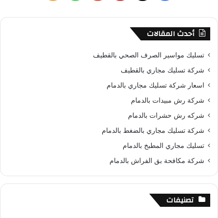
ن
ي
X
ي
Y
ا
ل
:
س
ن
o
ت
خ
أحدث المقالات
ب
ت
u
س
ص
تسليك مواسير الصرف الصحي بالقطيف
و
ي
T
ا
ا
شركة تسليك مجاري بالقطيف
اسعار شركة تسليك مجاري بالدمام
ك
ر
u
ب
ل
شركة رش مبيدات بالدمام
ي
b
م
شركه رش حشرات بالدمام
س
e
و
شركة تسليك مجاري بالضغط بالدمام
تسليك مجاري المطبخ بالدمام
ت
ق
شركة مكافحة بق الفراش بالدمام
ع
R
تصنيفات
S