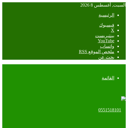
السبت, أغسطس 8 2026
الرئيسية
فيسبوك
‫X
بينتيريست
‫YouTube
واتساب
ملخص الموقع RSS
بحث عن
القائمة