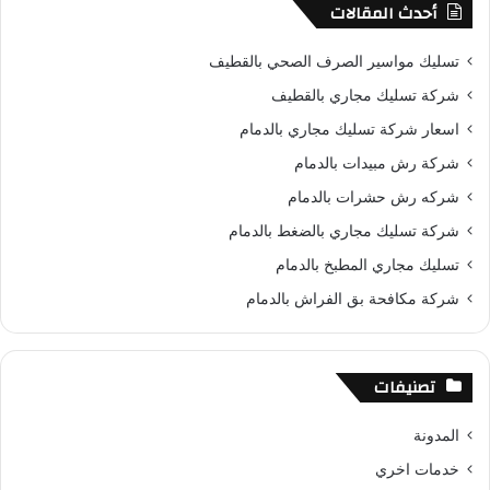
س
ن
o
ت
خ
أحدث المقالات
ب
ت
u
س
ص
تسليك مواسير الصرف الصحي بالقطيف
و
ي
T
ا
ا
شركة تسليك مجاري بالقطيف
اسعار شركة تسليك مجاري بالدمام
ك
ر
u
ب
ل
شركة رش مبيدات بالدمام
ي
b
م
شركه رش حشرات بالدمام
س
e
و
شركة تسليك مجاري بالضغط بالدمام
تسليك مجاري المطبخ بالدمام
ت
ق
شركة مكافحة بق الفراش بالدمام
ع
R
تصنيفات
S
المدونة
S
خدمات اخري