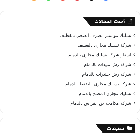
ن
ي
X
ي
Y
ا
ل
:
س
ن
o
ت
خ
أحدث المقالات
ب
ت
u
س
ص
تسليك مواسير الصرف الصحي بالقطيف
و
ي
T
ا
ا
شركة تسليك مجاري بالقطيف
اسعار شركة تسليك مجاري بالدمام
ك
ر
u
ب
ل
شركة رش مبيدات بالدمام
ي
b
م
شركه رش حشرات بالدمام
س
e
و
شركة تسليك مجاري بالضغط بالدمام
تسليك مجاري المطبخ بالدمام
ت
ق
شركة مكافحة بق الفراش بالدمام
ع
R
تصنيفات
S