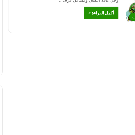
وحل كافة أعطال ومشاكل غرف…
أكمل القراءة »
ت