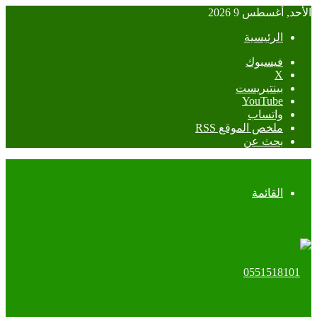
الأحد, أغسطس 9 2026
الرئيسية
فيسبوك
‫X
بينتيريست
‫YouTube
واتساب
ملخص الموقع RSS
بحث عن
القائمة