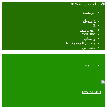
الأحد, أغسطس 9 2026
الرئيسية
فيسبوك
‫X
بينتيريست
‫YouTube
واتساب
ملخص الموقع RSS
بحث عن
القائمة