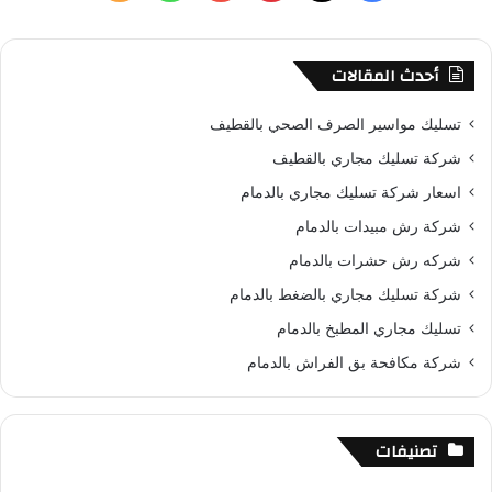
ن
ي
X
ي
Y
ا
ل
:
س
ن
o
ت
خ
أحدث المقالات
ب
ت
u
س
ص
تسليك مواسير الصرف الصحي بالقطيف
و
ي
T
ا
ا
شركة تسليك مجاري بالقطيف
اسعار شركة تسليك مجاري بالدمام
ك
ر
u
ب
ل
شركة رش مبيدات بالدمام
ي
b
م
شركه رش حشرات بالدمام
س
e
و
شركة تسليك مجاري بالضغط بالدمام
تسليك مجاري المطبخ بالدمام
ت
ق
شركة مكافحة بق الفراش بالدمام
ع
R
تصنيفات
S