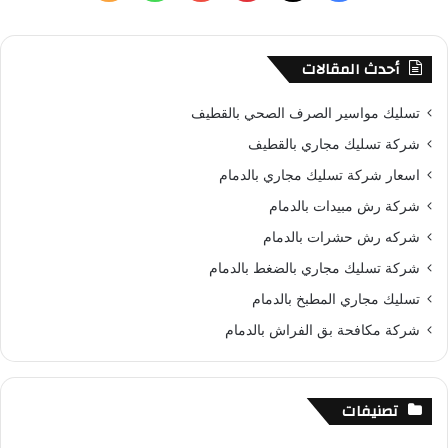
ن
ي
X
ي
Y
ا
ل
:
س
ن
o
ت
خ
أحدث المقالات
ب
ت
u
س
ص
تسليك مواسير الصرف الصحي بالقطيف
و
ي
T
ا
ا
شركة تسليك مجاري بالقطيف
اسعار شركة تسليك مجاري بالدمام
ك
ر
u
ب
ل
شركة رش مبيدات بالدمام
ي
b
م
شركه رش حشرات بالدمام
س
e
و
شركة تسليك مجاري بالضغط بالدمام
تسليك مجاري المطبخ بالدمام
ت
ق
شركة مكافحة بق الفراش بالدمام
ع
R
تصنيفات
S