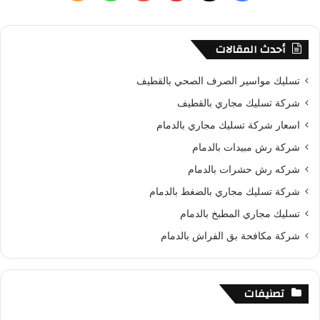
ن
ي
X
ي
Y
ا
ل
:
س
ن
o
ت
خ
أحدث المقالات
ب
ت
u
س
ص
تسليك مواسير الصرف الصحي بالقطيف
و
ي
T
ا
ا
شركة تسليك مجاري بالقطيف
اسعار شركة تسليك مجاري بالدمام
ك
ر
u
ب
ل
شركة رش مبيدات بالدمام
ي
b
م
شركه رش حشرات بالدمام
س
e
و
شركة تسليك مجاري بالضغط بالدمام
تسليك مجاري المطبخ بالدمام
ت
ق
شركة مكافحة بق الفراش بالدمام
ع
R
تصنيفات
S