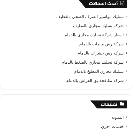
س
ن
o
ت
خ
أحدث المقالات
ب
ت
u
س
ص
تسليك مواسير الصرف الصحي بالقطيف
و
ي
T
ا
ا
شركة تسليك مجاري بالقطيف
اسعار شركة تسليك مجاري بالدمام
ك
ر
u
ب
ل
شركة رش مبيدات بالدمام
ي
b
م
شركه رش حشرات بالدمام
س
e
و
شركة تسليك مجاري بالضغط بالدمام
تسليك مجاري المطبخ بالدمام
ت
ق
شركة مكافحة بق الفراش بالدمام
ع
R
تصنيفات
S
المدونة
S
خدمات اخري