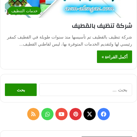
خدمات التنظيف
شركة تنظيف بالقطيف
شركة تنظيف بالقطيف تم تأسيسها منذ سنوات طويلة في القطيف كمقر
رئيسي لها ولتقديم الخدمات المتوفرة بها، ليس لقاطني القطيف…
أكمل القراءة »
ا
ل
ب
ح
ث
ف
ب
و
م
ع
ن
ي
X
ي
Y
ا
ل
: