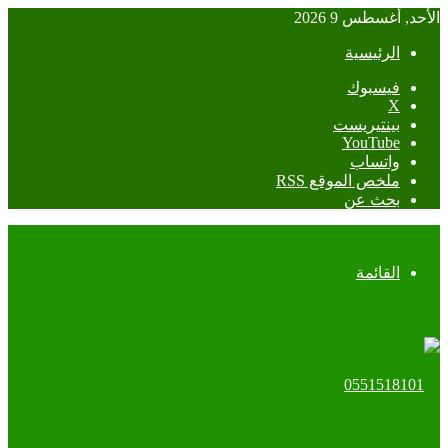
الأحد, أغسطس 9 2026
الرئيسية
فيسبوك
‫X
بينتيريست
‫YouTube
واتساب
ملخص الموقع RSS
بحث عن
القائمة