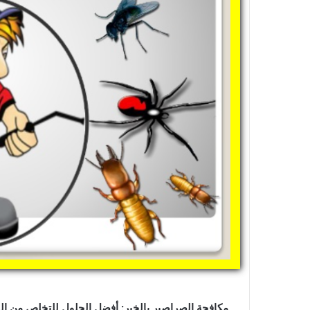
مكافحة الصراصير بالخبر: أفضل الحلول للتخلص من ا