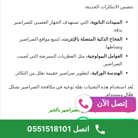
تتضمن الابتكارات الحديثة:
المبيدات النانوية،
التي تستهدف الجهاز العصبي للصراصير
بدقة.
الفخاخ الذكية المتصلة بالإنترنت،
لتتبع مواقع الصراصير
ونشاطها.
العوامل البيولوجية،
مثل الفطريات الممرضة التي تُصيب
الصراصير.
الهندسة الوراثية،
لتطوير صراصير عقيمة تقلل من التكاثر.
يُعد استخدام هذه التقنيات نقلة نوعية في مكافحة الصراصير بشكل
فعّال ومستدام.
إتصل الآن
دور البنية التحتية في تفشي
الصراصير بالخبر
واتساب
تُساهم بعض العوامل المرتبطة بالبنية التحتية في
الخبر
في تفشي
اتصل 0551518101
الصراصير، منها: