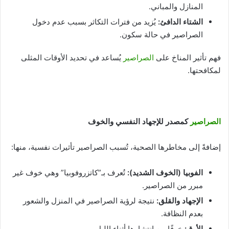
المنازل والمباني.
الشتاء الدافئ
:
يُزيد من فترات التكاثر بسبب عدم دخول
الصراصير في حالة سكون.
فهم تأثير المناخ على
الصراصير
يُساعد في تحديد الأوقات المثلى
لمكافحتها.
الصراصير
كمصدر للإجهاد النفسي والخوف
إضافةً إلى مخاطرها الصحية، تُسبب الصراصير تأثيرات نفسية، منها:
الفوبيا (الخوف الشديد
):
تُعرف بـ”كاتزروفوبيا” وهي خوف غير
مبرر من الصراصير.
الإجهاد والقلق
:
نتيجة لرؤية الصراصير في المنزل والشعور
بعدم النظافة.
الأرق
:
خوفًا من انتشارها أثناء الليل.