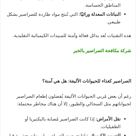
المناطق الحساسة.
النباتات المعدلة وراثيًا
:
التي تُنتج مواد طاردة للصراصير بشكل
طبيعي.
هذه التقنيات تُعد بدائل فعالة وآمنة للمبيدات الكيميائية التقليدية.
شركة مكافحة الصراصير بالخبر
الصراصير كغذاء للحيوانات الأليفة: هل هي آمنة؟
رغم أن بعض مُربي الحيوانات الأليفة يُفضلون إطعام الصراصير
لحيواناتهم مثل السحالي والطيور، إلا أن هناك مخاطر محتملة:
نقل الأمراض
:
إذا كانت الصراصير مُصابة بالبكتيريا أو
الطفيليات.
التسمم الكيميائي
:
إذا تعرضت الصراصير لمبيدات حشرية قبل